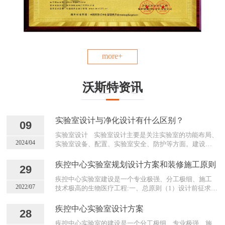
more+
NEWS
沃斯特资讯
实验室设计与净化设计有什么区别？
09
实验室设计 实验室设计主要是关注实验室的功能布局、
2024/04
实验室设备、配置、实验室安全、防护等方面。建设一
个满足实验要求并且顺利完成的工作环境。实验室净化
设计 实验室净化设计主要注重与抑制空气中的颗粒物，
疾控中心实验室规划设计方案和装修施工原则
29
微生物等污染物。提供一个洁净的实验环境。 简单来
疾控中心实验室建设是一个专业极强、分工极细、施工
说，实验室设计注重与实用性和功能性。而净化设计更
2022/07
技术极高的生物医疗工程:一、总原则（1）设计前征求使
注重于空气的质量和洁净度，不过在一些特殊的实验中
用者和操作者的意见，确定工艺流程图； （2）确定所有
如无尘室洁净实验室等，两者可能会有重叠和结合的需
的实验设备、箱柜、工具、台案数量和尺寸；（3）按照
求。
疾控中心实验室设计方案
28
四类病原体特性和污染途径，确定灭菌杀菌方案和控制
疾控中心实验室的建设是一个分工极细、专业极强、施
技术方案； （4）根据气溶胶特性和实验操作的危险，