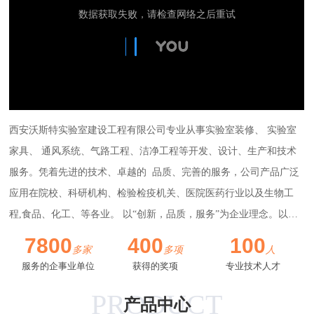
西安沃斯特实验室建设工程有限公司专业从事实验室装修、 实验室
家具、 通风系统、气路工程、洁净工程等开发、设计、生产和技术
服务。凭着先进的技术、卓越的 品质、完善的服务，公司产品广泛
应用在院校、科研机构、检验检疫机关、医院医药行业以及生物工
程,食品、化工、等各业。 以“创新，品质，服务”为企业理念。以客
户至上,技术争先,团结协作，求真 务实为企业宗旨，为广大科研工
7800
400
100
多家
多项
人
作者提供一个良好的实验室空间。
更多++
服务的企事业单位
获得的奖项
专业技术人才
PRODUCT
产品中心