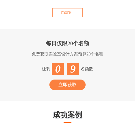
more+
每日仅限20个名额
免费获取实验室设计方案预算20个名额
0
9
还剩
名额数
立即获取
CASE
成功案例