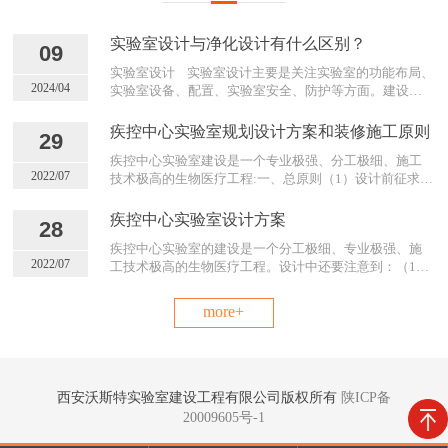
实验室设计与净化设计有什么区别？
09
实验室设计 实验室设计主要是关注实验室的功能布局、
2024/04
实验室设备、配置、实验室安全、防护等方面。建设一
个满足实验要求并且顺利完成的工作环境。实验室净化
设计 实验室净化设计主要注重与抑制空气中的颗粒物，
疾控中心实验室规划设计方案和装修施工原则
29
微生物等污染物。提供一个洁净的实验环境。 简单来
疾控中心实验室建设是一个专业极强、分工极细、施工
说，实验室设计注重与实用性和功能性。而净化设计更
2022/07
技术极高的生物医疗工程:一、总原则（1）设计前征求使
注重于空气的质量和洁净度，不过在一些特殊的实验中
用者和操作者的意见，确定工艺流程图； （2）确定所有
如无尘室洁净实验室等，两者可能会有重叠和结合的需
的实验设备、箱柜、工具、台案数量和尺寸；（3）按照
求。
疾控中心实验室设计方案
28
四类病原体特性和污染途径，确定灭菌杀菌方案和控制
疾控中心实验室的建设是一个分工极细、专业极强、施
技术方案； （4）根据气溶胶特性和实验操作的危险，
2022/07
工技术极高的生物医疗工程。设计中还要注意到：（1）
制定出洁净度、气流流向、流速和压差梯度参数； （5）
征求使用者和操作者的意见，确定工艺流程图；（2）按
有实验动物的实验室应自成一区，独立传递，动物尸体
照四类病原体的特性和污染途径，确定控制技术方案和
要完全焚尸灭菌后，才能传出； （6）确定实验室的预
more+
灭菌杀菌方案；（3）根据气溶胶特性和实验操作的危
警、关闭、自救和逃生方案。二、物流、人流和三废处
险，制定出洁净度、气流流向、流速和压差梯度参数；
理原则（1）物流： 设计成单向性的，从专门的库房（或
（4）有实验动物的实验室自成一区，独立传递，动物尸
暂存间）进入缓冲间，再进入实验室。离开时必须通过
体要完全焚尸灭菌后，才能传出；（5）确定所有的实验
双门热压灭菌锅进入另一个缓冲间（双门热压灭菌柜的
设备、工具、箱柜、台案数量和尺寸；（6）确定实验室
门设计成控制式的，不允许同时打开）。任何物料只要
西安沃斯特实验室建设工程有限公司版权所有
陕ICP备
的预警、关闭、自救和逃生方案；1.人流和物流 (1) 人
进入是实验区，不能原路返回。 （2）人流： a. 初更室—
20009605号-1
流： 初更室—气闸更衣室—淋浴更衣室—缓冲室—进入
气闸更衣室—淋浴更衣室—缓冲室—进入实验区。b. 离
实验区。离开时进入净身室（房间负压），脱下身上所