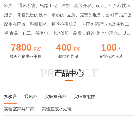
家具、 通风系统、气路工程、洁净工程等开发、设计、生产和技术
服务。凭着先进的技术、卓越的 品质、完善的服务，公司产品广泛
应用在院校、科研机构、检验检疫机关、医院医药行业以及生物工
程,食品、化工、等各业。 以“创新，品质，服务”为企业理念。以客
户至上,技术争先,团结协作，求真 务实为企业宗旨，为广大科研工
7800
400
100
多家
多项
人
作者提供一个良好的实验室空间。
更多++
服务的企事业单位
获得的奖项
专业技术人才
PRODUCT
产品中心
实验台
通风柜
实验室高柜
实验室配件
实验室家具厂家
实验室废水处理