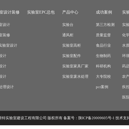
室设计装修
实验室EPC总包
产品中心
成功案例
实
室设计
实验台
第三方检测
实
室装修
通风柜
质量监督
化
R实验室设计
实验室高柜
食品行业
水
设计
实验室配件
生物制药
环
设计
实验室家具厂家
科研机构
药
设计
实验室废水处理
大专院校
农
处理设计
pcr案例
疾
医
安沃斯特实验室建设工程有限公司 版权所有 备案号：
陕ICP备20009605号-1
技术支